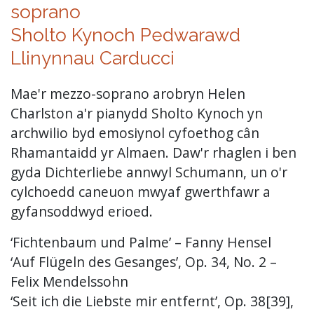
soprano
Sholto Kynoch
Pedwarawd
Llinynnau Carducci
Mae'r mezzo-soprano arobryn Helen
Charlston a'r pianydd Sholto Kynoch yn
archwilio byd emosiynol cyfoethog cân
Rhamantaidd yr Almaen. Daw'r rhaglen i ben
gyda Dichterliebe annwyl Schumann, un o'r
cylchoedd caneuon mwyaf gwerthfawr a
gyfansoddwyd erioed.
‘Fichtenbaum und Palme’ – Fanny Hensel
‘Auf Flügeln des Gesanges’, Op. 34, No. 2 –
Felix Mendelssohn
‘Seit ich die Liebste mir entfernt’, Op. 38[39],