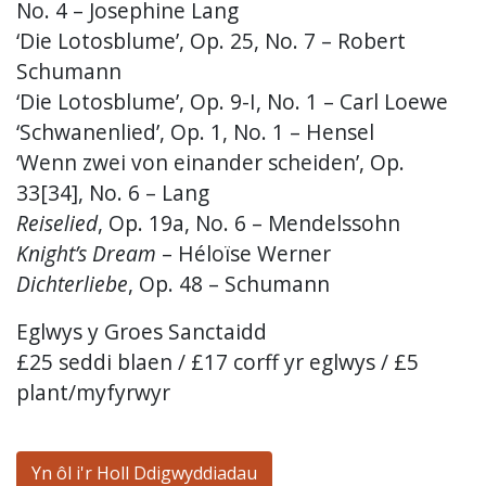
No. 4 – Josephine Lang
‘Die Lotosblume’, Op. 25, No. 7 – Robert
Schumann
‘Die Lotosblume’, Op. 9-I, No. 1 – Carl Loewe
‘Schwanenlied’, Op. 1, No. 1 – Hensel
‘Wenn zwei von einander scheiden’, Op.
33[34], No. 6 – Lang
Reiselied
, Op. 19a, No. 6 – Mendelssohn
Knight’s Dream
– Héloïse Werner
Dichterliebe
, Op. 48 – Schumann
Eglwys y Groes Sanctaidd
£25 seddi blaen / £17 corff yr eglwys / £5
plant/myfyrwyr
Yn ôl i'r Holl Ddigwyddiadau