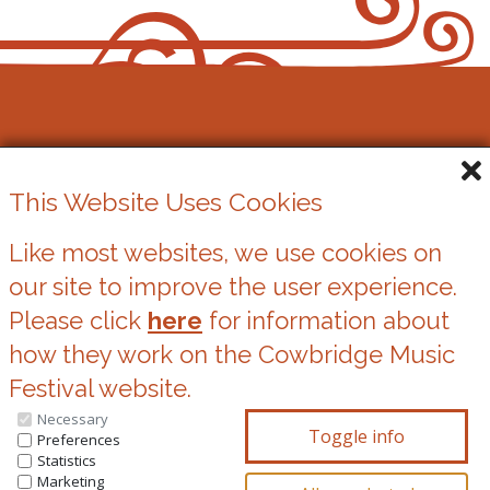
Gŵyl Gerdd y Bont-faen
This Website Uses Cookies
Elusen Gofrestredig Rhif. 1162524
Like most websites, we use cookies on
our site to improve the user experience.
Cwcis
Please click
here
for information about
Datganiad Preifatrwydd
how they work on the Cowbridge Music
Festival website.
Necessary
You can update your preferences at any time
Preferences
Statistics
by clicking on the icons at the bottom of this
Marketing