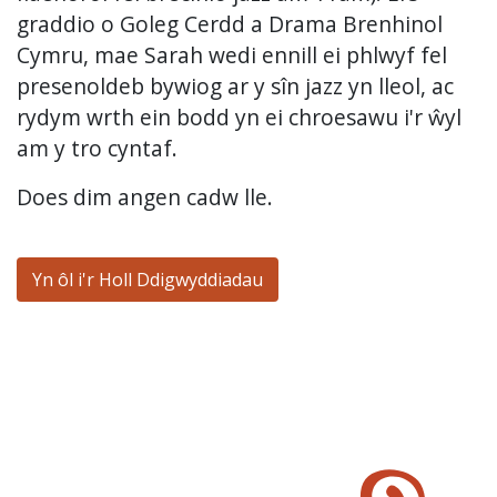
graddio o Goleg Cerdd a Drama Brenhinol
Cymru, mae Sarah wedi ennill ei phlwyf fel
presenoldeb bywiog ar y sîn jazz yn lleol, ac
rydym wrth ein bodd yn ei chroesawu i'r ŵyl
am y tro cyntaf.
Does dim angen cadw lle.
Yn ôl i'r Holl Ddigwyddiadau