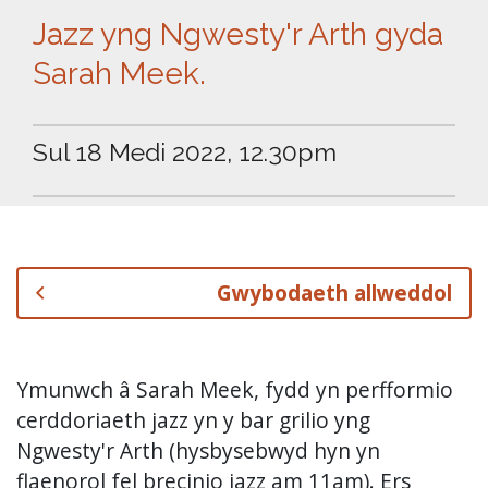
Jazz yng Ngwesty'r Arth gyda
Sarah Meek.
Sul 18 Medi 2022, 12.30pm
Gwybodaeth allweddol
Ymunwch â Sarah Meek, fydd yn perfformio
cerddoriaeth jazz yn y bar grilio yng
Ngwesty'r Arth (hysbysebwyd hyn yn
flaenorol fel brecinio jazz am 11am). Ers