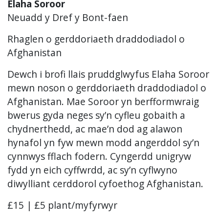
Elaha Soroor
Neuadd y Dref y Bont-faen
Rhaglen o gerddoriaeth draddodiadol o
Afghanistan
Dewch i brofi llais pruddglwyfus Elaha Soroor
mewn noson o gerddoriaeth draddodiadol o
Afghanistan. Mae Soroor yn berfformwraig
bwerus gyda neges sy’n cyfleu gobaith a
chydnerthedd, ac mae’n dod ag alawon
hynafol yn fyw mewn modd angerddol sy’n
cynnwys fflach fodern. Cyngerdd unigryw
fydd yn eich cyffwrdd, ac sy’n cyflwyno
diwylliant cerddorol cyfoethog Afghanistan.
£15 | £5 plant/myfyrwyr