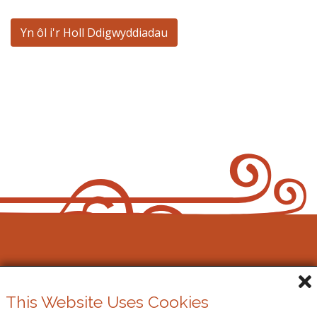
Yn ôl i'r Holl Ddigwyddiadau
Gŵyl Gerdd y Bont-faen
This Website Uses Cookies