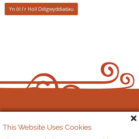
Yn ôl i'r Holl Ddigwyddiadau
Gŵyl Gerdd y Bont-faen
This Website Uses Cookies
Elusen Gofrestredig Rhif. 1162524