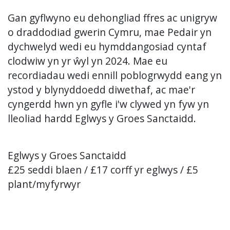
Gan gyflwyno eu dehongliad ffres ac unigryw
o draddodiad gwerin Cymru, mae Pedair yn
dychwelyd wedi eu hymddangosiad cyntaf
clodwiw yn yr ŵyl yn 2024. Mae eu
recordiadau wedi ennill poblogrwydd eang yn
ystod y blynyddoedd diwethaf, ac mae'r
cyngerdd hwn yn gyfle i'w clywed yn fyw yn
lleoliad hardd Eglwys y Groes Sanctaidd.
Eglwys y Groes Sanctaidd
£25 seddi blaen / £17 corff yr eglwys / £5
plant/myfyrwyr