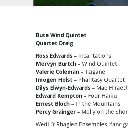
Bute Wind Quintet
Quartet Draig
Ross Edwards –
Incantations
Mervyn Burtch –
Wind Quintet
Valerie Coleman –
Tzigane
Imogen Holst –
Phantasy Quartet
Dilys Elwyn-Edwards –
Mae Hiraeth
Edward Kempton –
Four Haiku
Ernest Bloch –
In the Mountains
Percy Grainger –
Molly on the Sho
Wedi i’r Rhaglen Ensembles Ifanc ga