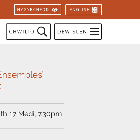
ENGLISH
HYGYRCHEDD
CHWILIO
DEWISLEN
Ensembles’
t
th 17 Medi, 7.30pm