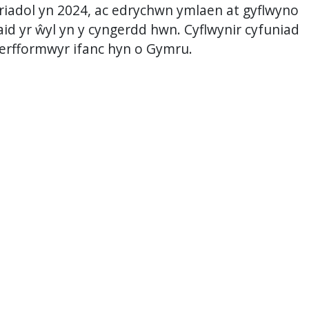
riadol yn 2024, ac edrychwn ymlaen at gyflwyno
iaid yr ŵyl yn y cyngerdd hwn. Cyflwynir cyfuniad
perfformwyr ifanc hyn o Gymru.