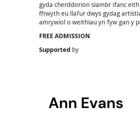
gyda cherddorion siambr ifanc eith
ffrwyth eu llafur dwys gydag artist
amrywiol o weithiau yn fyw gan y 
FREE ADMISSION
Supported
by