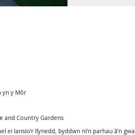
 yn y Môr
re and Country Gardens
el ei lansio’r llynedd, byddwn ni’n parhau â’n gwa