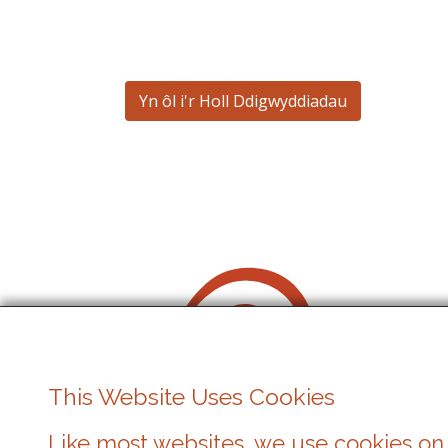
Yn ôl i'r Holl Ddigwyddiadau
This Website Uses Cookies
Like most websites, we use cookies on 