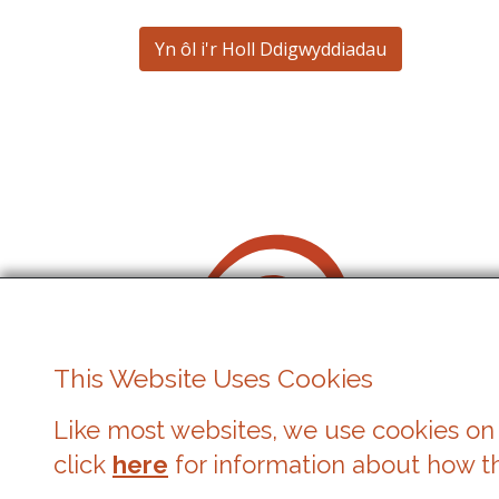
Yn ôl i'r Holl Ddigwyddiadau
This Website Uses Cookies
Like most websites, we use cookies on 
Gŵyl Gerdd y Bont-faen
click
here
for information about how t