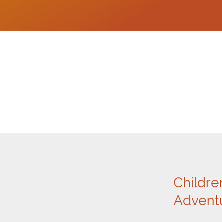
Childre
Advent