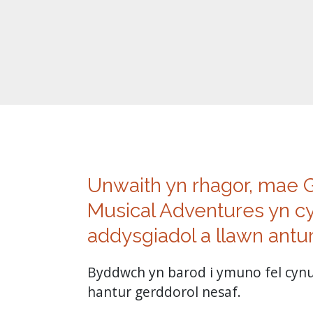
Unwaith yn rhagor, mae G
Musical Adventures yn cyd
addysgiadol a llawn antur i
Byddwch yn barod i ymuno fel cynul
hantur gerddorol nesaf.