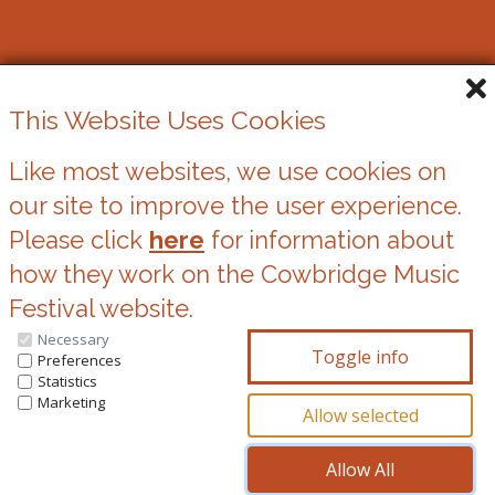
Gŵyl Gerdd y Bont-faen
This Website Uses Cookies
Elusen Gofrestredig Rhif. 1162524
Like most websites, we use cookies on
our site to improve the user experience.
Cwcis
Please click
here
for information about
Datganiad Preifatrwydd
how they work on the Cowbridge Music
Festival website.
Necessary
You can update your preferences at any time
Preferences
Statistics
by clicking on the icons at the bottom of this
Marketing
page.
© Copyright 2026, Cowbridge Music Festival All Rights Reserved.
^