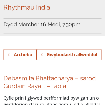
Rhythmau India
Dydd Mercher 16 Medi, 7.30pm
Archebu
Gwybodaeth allweddol
Debasmita Bhattacharya
– sarod
Gurdain Rayatt
– tabla
Cyfle prin i glywed perfformiad byw gan un o
gerddorion clasurol ifanc gorau India. Bydd y