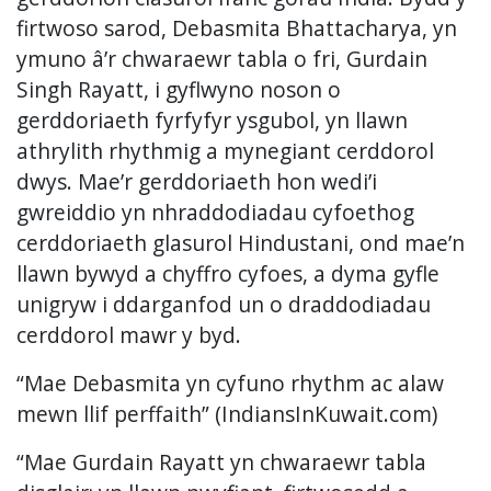
firtwoso sarod, Debasmita Bhattacharya, yn
ymuno â’r chwaraewr tabla o fri, Gurdain
Singh Rayatt, i gyflwyno noson o
gerddoriaeth fyrfyfyr ysgubol, yn llawn
athrylith rhythmig a mynegiant cerddorol
dwys. Mae’r gerddoriaeth hon wedi’i
gwreiddio yn nhraddodiadau cyfoethog
cerddoriaeth glasurol Hindustani, ond mae’n
llawn bywyd a chyffro cyfoes, a dyma gyfle
unigryw i ddarganfod un o draddodiadau
cerddorol mawr y byd.
“Mae Debasmita yn cyfuno rhythm ac alaw
mewn llif perffaith” (IndiansInKuwait.com)
“Mae Gurdain Rayatt yn chwaraewr tabla