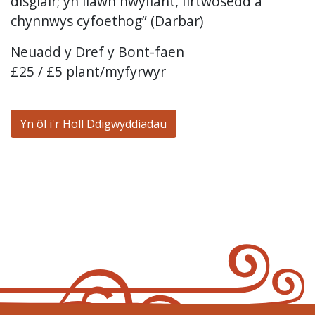
disglair; yn llawn nwyfiant, firtwosedd a
chynnwys cyfoethog” (Darbar)
Neuadd y Dref y Bont-faen
£25 / £5 plant/myfyrwyr
Yn ôl i'r Holl Ddigwyddiadau